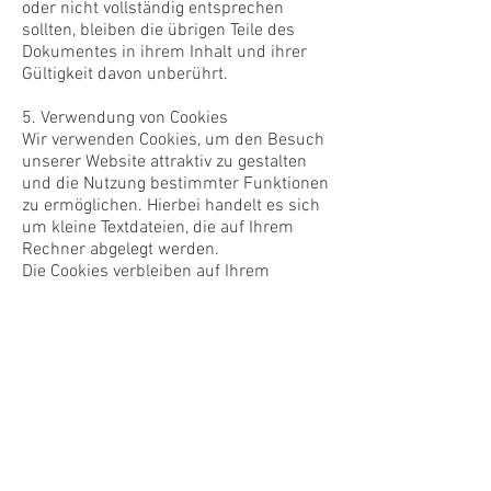
oder nicht vollständig entsprechen
sollten, bleiben die übrigen Teile des
Dokumentes in ihrem Inhalt und ihrer
Gültigkeit davon unberührt.
5. Verwendung von Cookies
Wir verwenden Cookies, um den Besuch
unserer Website attraktiv zu gestalten
und die Nutzung bestimmter Funktionen
zu ermöglichen. Hierbei handelt es sich
um kleine Textdateien, die auf Ihrem
Rechner abgelegt werden.
Die Cookies verbleiben auf Ihrem
Rechner und ermöglichen uns, Ihren
Rechner bei Ihrem nächsten Besuch
wieder zu erkennen (Langzeit-Cookies).
Diese Cookies dienen dazu die vom
Besucher getroffenen individuellen
Auswahlen (z.B. die in einem Warenkorb
abgelegten Artikel) zu speichern, um sie
dann beim neuerlichen Aufruf der
jeweiligen Site im hinterlassenen
Zustand wiederherzustellen. Wir